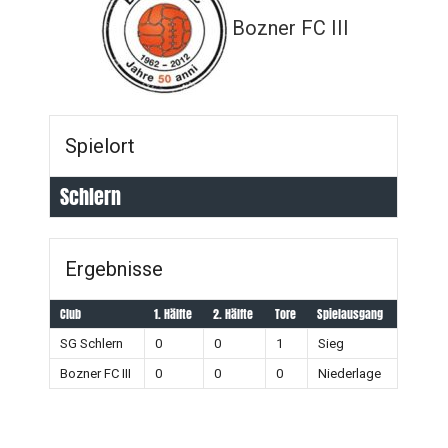
Bozner FC III
Spielort
Schlern
Ergebnisse
Club
1. Hälfte
2. Hälfte
Tore
Spielausgang
SG Schlern
0
0
1
Sieg
Bozner FC III
0
0
0
Niederlage