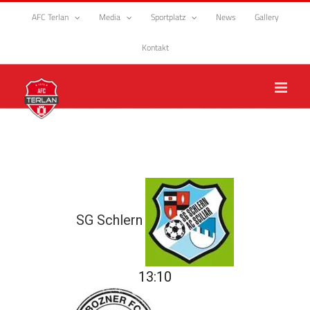
Zum
AFC Terlan
Media
Sportplatz
News
Gallery
Inhalt
springen
Kontakt
SG Schlern
13:10