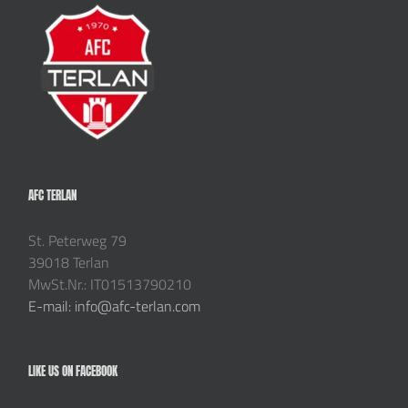
AFC TERLAN
St. Peterweg 79
39018 Terlan
MwSt.Nr.: IT01513790210
E-mail: info@afc-terlan.com
LIKE US ON FACEBOOK