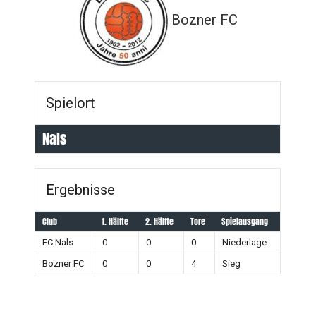
Bozner FC
Spielort
Nals
Ergebnisse
Club
1. Hälfte
2. Hälfte
Tore
Spielausgang
FC Nals
0
0
0
Niederlage
Bozner FC
0
0
4
Sieg