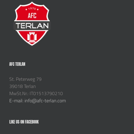
AFC TERLAN
St. Peterweg 79
39018 Terlan
MwSt.Nr.: IT01513790210
E-mail: info@afc-terlan.com
LIKE US ON FACEBOOK