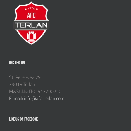
AFC TERLAN
St. Peterweg 79
39018 Terlan
MwSt.Nr.: IT01513790210
E-mail: info@afc-terlan.com
LIKE US ON FACEBOOK