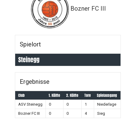
Bozner FC III
Spielort
Steinegg
Ergebnisse
Club
1. Hälfte
2. Hälfte
Tore
Spielausgang
ASV Steinegg
0
0
1
Niederlage
Bozner FC III
0
0
4
Sieg