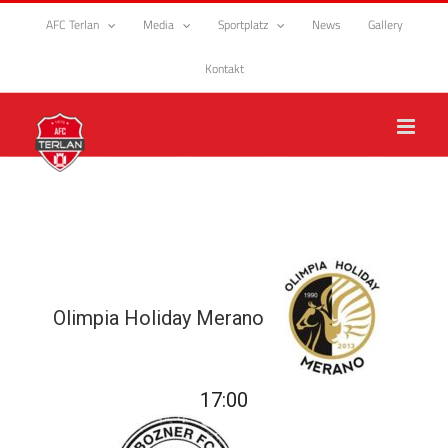
Zum
AFC Terlan
Media
Sportplatz
News
Gallery
Inhalt
springen
Kontakt
Olimpia Holiday Merano
17:00