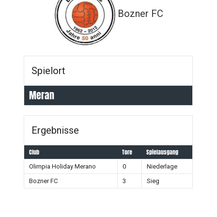
Bozner FC
Spielort
Meran
Ergebnisse
Club
Tore
Spielausgang
Olimpia Holiday Merano
0
Niederlage
Bozner FC
3
Sieg