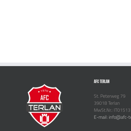
AFC TERLAN
St. Peterweg 79
39018 Terlan
MwSt.Nr.: IT0151
E-mail: info@afc-t