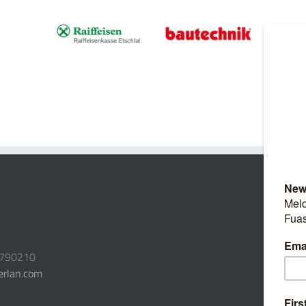
3790210
erlan.com