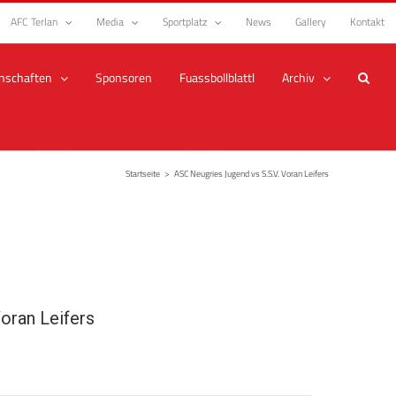
AFC Terlan
Media
Sportplatz
News
Gallery
Kontakt
nschaften
Sponsoren
Fuassbollblattl
Archiv
Startseite
>
ASC Neugries Jugend vs S.S.V. Voran Leifers
Voran Leifers