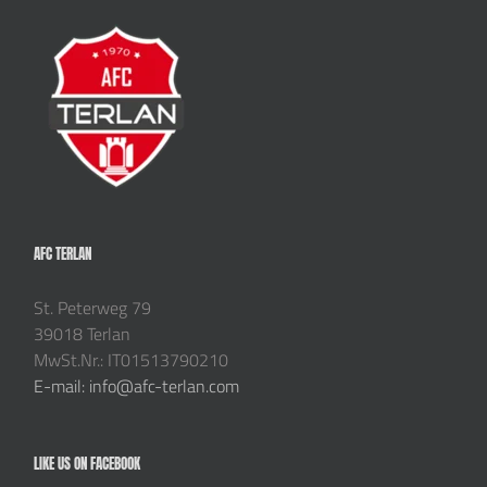
AFC TERLAN
St. Peterweg 79
39018 Terlan
MwSt.Nr.: IT01513790210
E-mail: info@afc-terlan.com
LIKE US ON FACEBOOK