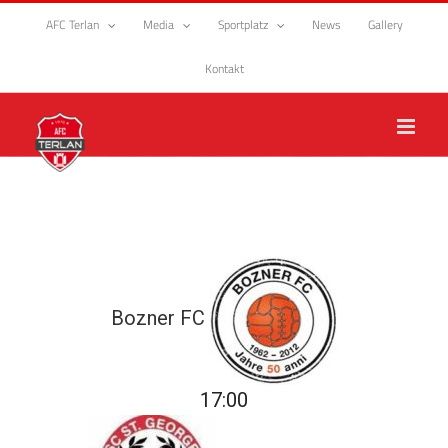
Zum
AFC Terlan
Media
Sportplatz
News
Gallery
Inhalt
springen
Kontakt
Bozner FC
17:00