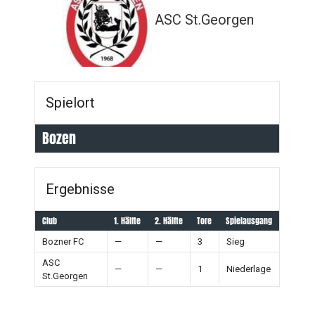
ASC St.Georgen
Spielort
Bozen
Ergebnisse
Club
1. Hälfte
2. Hälfte
Tore
Spielausgang
Bozner FC
—
—
3
Sieg
ASC
—
—
1
Niederlage
St.Georgen