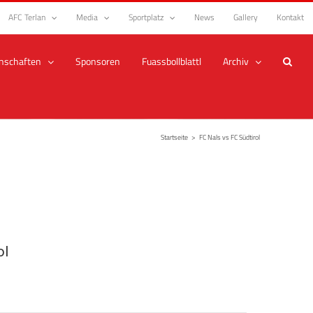
AFC Terlan
Media
Sportplatz
News
Gallery
Kontakt
nschaften
Sponsoren
Fuassbollblattl
Archiv
Startseite
>
FC Nals vs FC Südtirol
ol