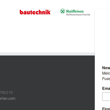
3790210
erlan.com