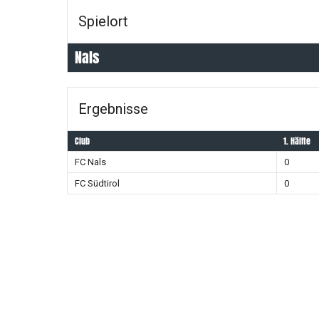
Spielort
Nals
Ergebnisse
Club
1. Hälfte
FC Nals
0
FC Südtirol
0