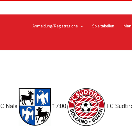
Anmeldung/Registrazione
Spieltabellen
Man
C Nals
17:00
FC Südtir