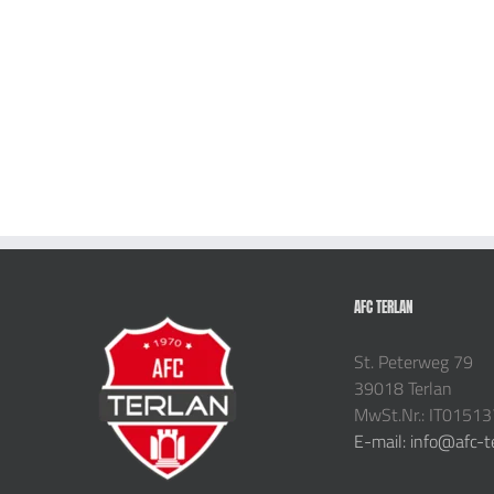
AFC TERLAN
St. Peterweg 79
39018 Terlan
MwSt.Nr.: IT0151
E-mail: info@afc-t