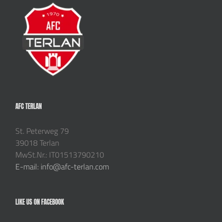
AFC TERLAN
St. Peterweg 79
39018 Terlan
MwSt.Nr.: IT01513790210
E-mail: info@afc-terlan.com
LIKE US ON FACEBOOK