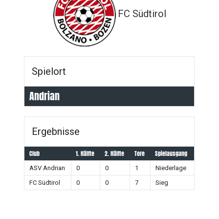
FC Südtirol
Spielort
Andrian
Ergebnisse
Club
1. Hälfte
2. Hälfte
Tore
Spielausgang
ASV Andrian
0
0
1
Niederlage
FC Südtirol
0
0
7
Sieg