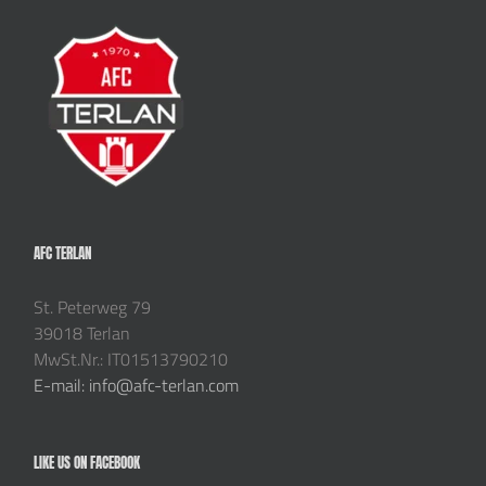
AFC TERLAN
St. Peterweg 79
39018 Terlan
MwSt.Nr.: IT01513790210
E-mail: info@afc-terlan.com
LIKE US ON FACEBOOK