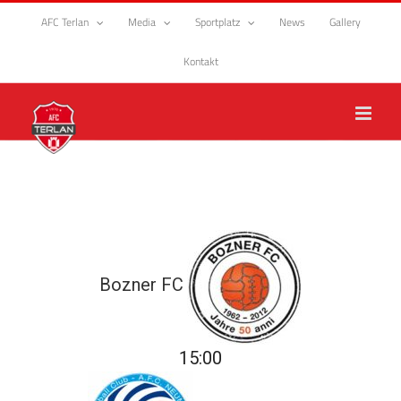
Zum
AFC Terlan
Media
Sportplatz
News
Gallery
Inhalt
springen
Kontakt
Bozner FC
15:00