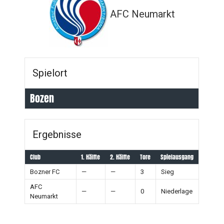
AFC Neumarkt
Spielort
Bozen
Ergebnisse
Club
1. Hälfte
2. Hälfte
Tore
Spielausgang
Bozner FC
—
—
3
Sieg
AFC
—
—
0
Niederlage
Neumarkt