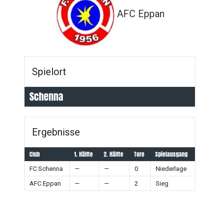
AFC Eppan
Spielort
Schenna
Ergebnisse
Club
1. Hälfte
2. Hälfte
Tore
Spielausgang
FC Schenna
—
—
0
Niederlage
AFC Eppan
—
—
2
Sieg