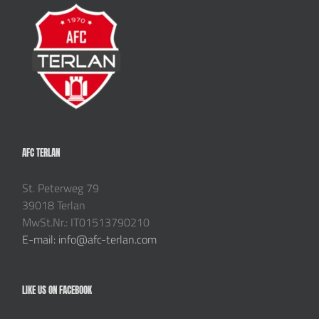
AFC TERLAN
St. Peterweg 79
39018 Terlan
MwSt.Nr.: IT01513790210
E-mail: info@afc-terlan.com
LIKE US ON FACEBOOK