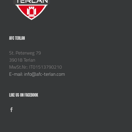
AFC TERLAN
St. Peterweg 79
39018 Terlan
MwSt.Nr.: IT01513790210
E-mail: info@afc-terlan.com
LIKE US ON FACEBOOK