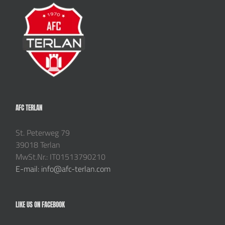
AFC TERLAN
St. Peterweg 79
39018 Terlan
MwSt.Nr.: IT01513790210
E-mail: info@afc-terlan.com
LIKE US ON FACEBOOK