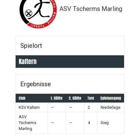
ASV Tscherms Marling
Spielort
Kaltern
Ergebnisse
Club
1. Hälfte
2. Hälfte
Tore
Spielausgang
KSV Kaltern
—
—
2
Niederlage
ASV
Tscherms
—
—
4
Sieg
Marling