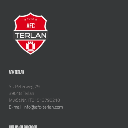
AFC TERLAN
St. Peterweg 79
39018 Terlan
MwSt.Nr.: IT01513790210
E-mail: info@afc-terlan.com
LIKE US ON FACEBOOK