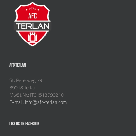
AFC TERLAN
St. Peterweg 79
39018 Terlan
MwSt.Nr.: IT01513790210
E-mail: info@afc-terlan.com
LIKE US ON FACEBOOK