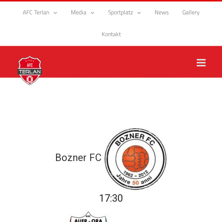
Zum
AFC Terlan
Media
Sportplatz
News
Gallery
Inhalt
springen
Kontakt
Bozner FC
17:30