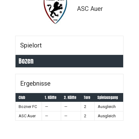
ASC Auer
Spielort
Bozen
Ergebnisse
Club
1. Hälfte
2. Hälfte
Tore
Spielausgang
Bozner FC
—
—
2
Ausgleich
ASC Auer
—
—
2
Ausgleich