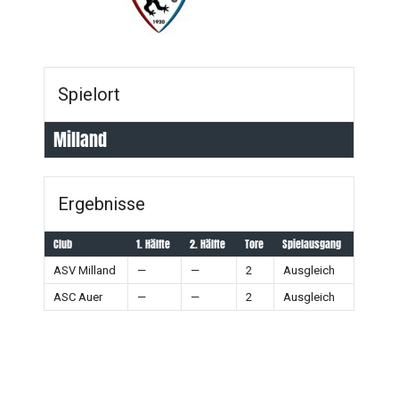
Spielort
Milland
Ergebnisse
Club
1. Hälfte
2. Hälfte
Tore
Spielausgang
ASV Milland
—
—
2
Ausgleich
ASC Auer
—
—
2
Ausgleich