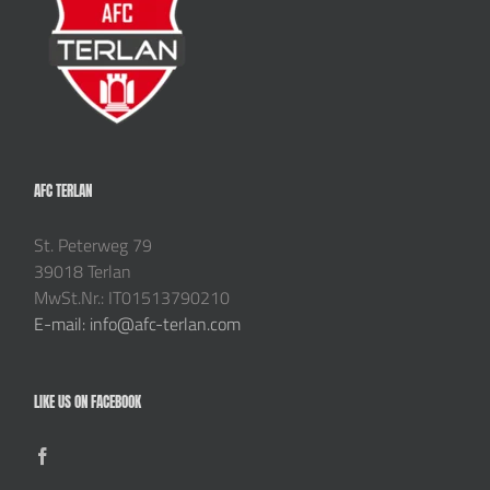
AFC TERLAN
St. Peterweg 79
39018 Terlan
MwSt.Nr.: IT01513790210
E-mail: info@afc-terlan.com
LIKE US ON FACEBOOK