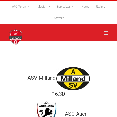
Zum
AFC Terlan
Media
Sportplatz
News
Gallery
Inhalt
springen
Kontakt
ASV Milland
16:30
ASC Auer