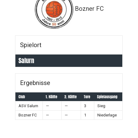
Bozner FC
Spielort
Salurn
Ergebnisse
Club
1. Hälfte
2. Hälfte
Tore
Spielausgang
ASV Salurn
—
—
3
Sieg
Bozner FC
—
—
1
Niederlage