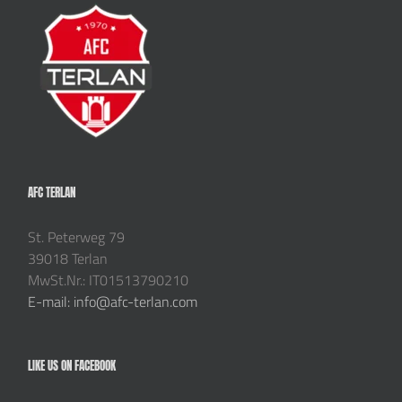
AFC TERLAN
St. Peterweg 79
39018 Terlan
MwSt.Nr.: IT01513790210
E-mail: info@afc-terlan.com
LIKE US ON FACEBOOK