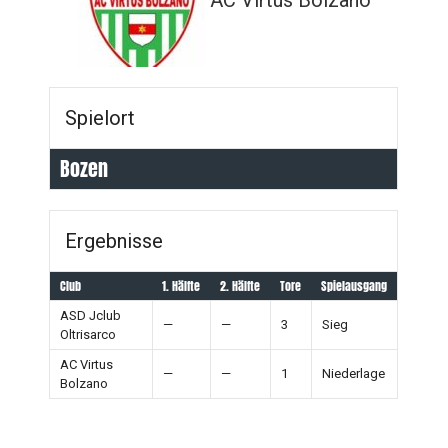
AC Virtus Bolzano
Spielort
Bozen
Ergebnisse
Club
1. Hälfte
2. Hälfte
Tore
Spielausgang
ASD Jclub
—
—
3
Sieg
Oltrisarco
AC Virtus
—
—
1
Niederlage
Bolzano