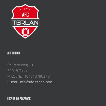
AFC TERLAN
St. Peterweg 79
39018 Terlan
MwSt.Nr.: IT01513790210
E-mail: info@afc-terlan.com
LIKE US ON FACEBOOK