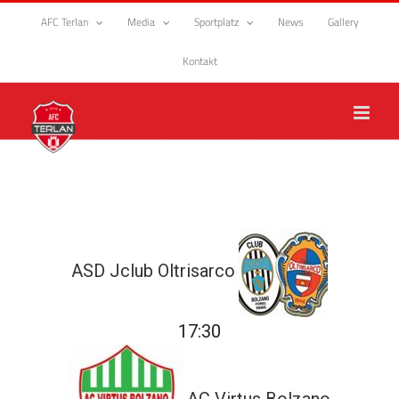
Zum
AFC Terlan
Media
Sportplatz
News
Gallery
Inhalt
springen
Kontakt
ASD Jclub Oltrisarco
17:30