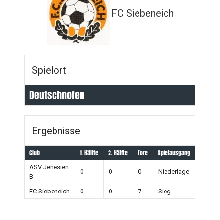
FC Siebeneich
Spielort
Deutschnofen
Ergebnisse
Club
1. Hälfte
2. Hälfte
Tore
Spielausgang
ASV Jenesien
0
0
0
Niederlage
B
FC Siebeneich
0
0
7
Sieg