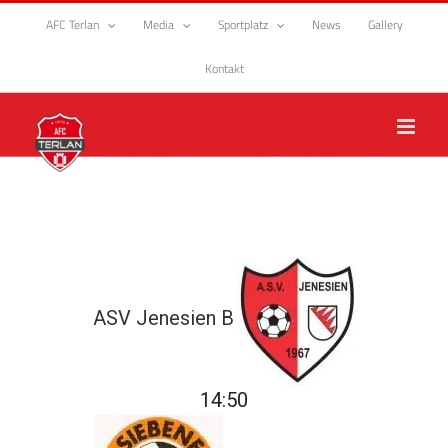
Zum
AFC Terlan
Media
Sportplatz
News
Gallery
Inhalt
springen
Kontakt
ASV Jenesien B
14:50