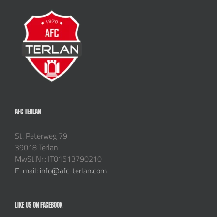
AFC TERLAN
St. Peterweg 79
39018 Terlan
MwSt.Nr.: IT01513790210
E-mail: info@afc-terlan.com
LIKE US ON FACEBOOK