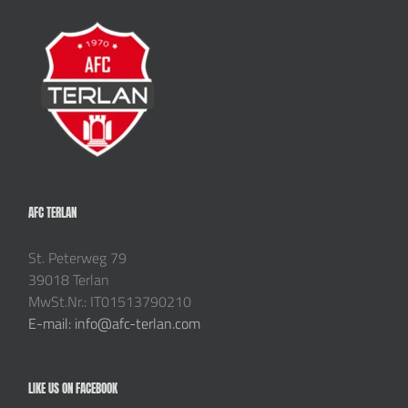
AFC TERLAN
St. Peterweg 79
39018 Terlan
MwSt.Nr.: IT01513790210
E-mail: info@afc-terlan.com
LIKE US ON FACEBOOK