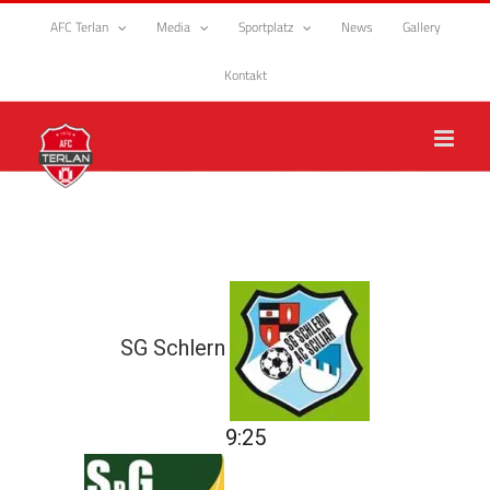
Zum
AFC Terlan
Media
Sportplatz
News
Gallery
Inhalt
springen
Kontakt
SG Schlern
9:25