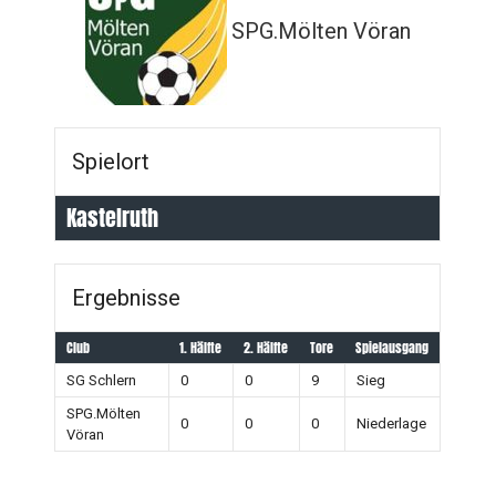
SPG.Mölten Vöran
Spielort
Kastelruth
Ergebnisse
Club
1. Hälfte
2. Hälfte
Tore
Spielausgang
SG Schlern
0
0
9
Sieg
SPG.Mölten
0
0
0
Niederlage
Vöran