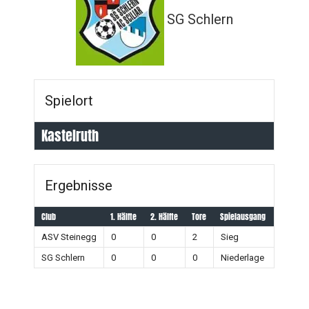
SG Schlern
Spielort
Kastelruth
Ergebnisse
Club
1. Hälfte
2. Hälfte
Tore
Spielausgang
ASV Steinegg
0
0
2
Sieg
SG Schlern
0
0
0
Niederlage