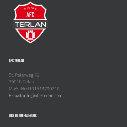
AFC TERLAN
St. Peterweg 79
39018 Terlan
MwSt.Nr.: IT01513790210
E-mail: info@afc-terlan.com
LIKE US ON FACEBOOK