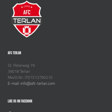
AFC TERLAN
St. Peterweg 79
39018 Terlan
MwSt.Nr.: IT01513790210
E-mail: info@afc-terlan.com
LIKE US ON FACEBOOK