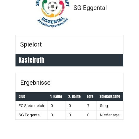
SG Eggental
Spielort
Kastelruth
Ergebnisse
Club
1. Hälfte
2. Hälfte
Tore
Spielausgang
FC Siebeneich
0
0
7
Sieg
SG Eggental
0
0
0
Niederlage