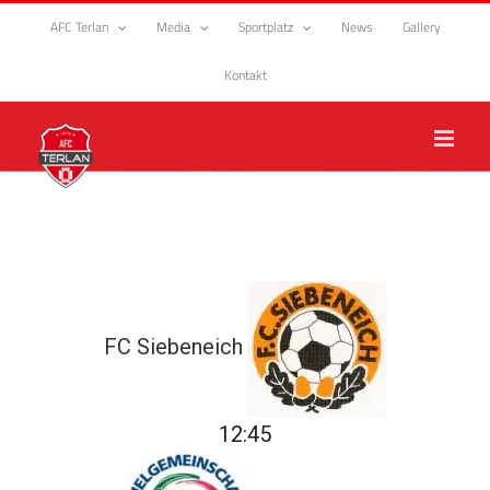
Zum
AFC Terlan
Media
Sportplatz
News
Gallery
Inhalt
springen
Kontakt
FC Siebeneich
12:45