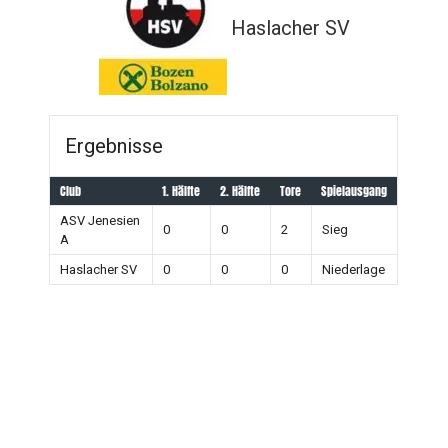
Haslacher SV
Ergebnisse
Club
1. Hälfte
2. Hälfte
Tore
Spielausgang
ASV Jenesien
0
0
2
Sieg
A
Haslacher SV
0
0
0
Niederlage