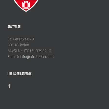
AFC TERLAN
St. Peterweg 79
39018 Terlan
MwSt.Nr.: IT01513790210
E-mail: info@afc-terlan.com
LIKE US ON FACEBOOK