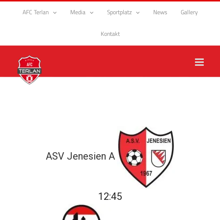
Zum
AFC Terlan
Media
Sportplatz
News
Gallery
Inhalt
springen
Kontakt
ASV Jenesien A
12:45