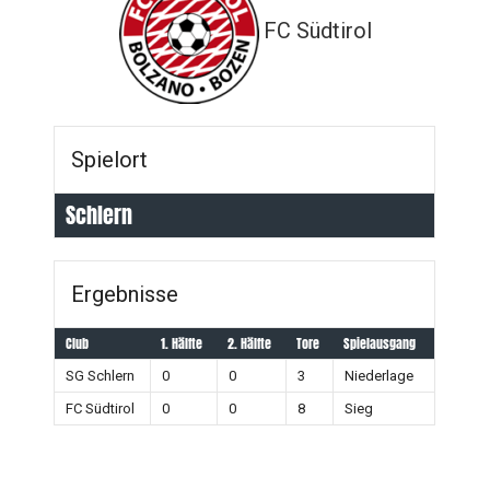
FC Südtirol
Spielort
Schlern
Ergebnisse
Club
1. Hälfte
2. Hälfte
Tore
Spielausgang
SG Schlern
0
0
3
Niederlage
FC Südtirol
0
0
8
Sieg