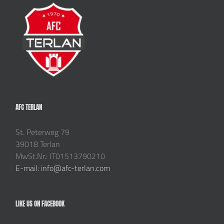
AFC TERLAN
St. Peterweg 79
39018 Terlan
MwSt.Nr.: IT01513790210
E-mail: info@afc-terlan.com
LIKE US ON FACEBOOK