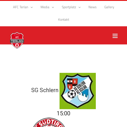
Zum
AFC Terlan
Media
Sportplatz
News
Gallery
Inhalt
springen
Kontakt
SG Schlern
15:00