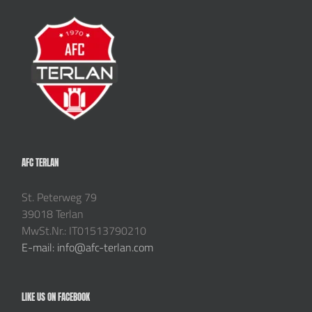
AFC TERLAN
St. Peterweg 79
39018 Terlan
MwSt.Nr.: IT01513790210
E-mail: info@afc-terlan.com
LIKE US ON FACEBOOK