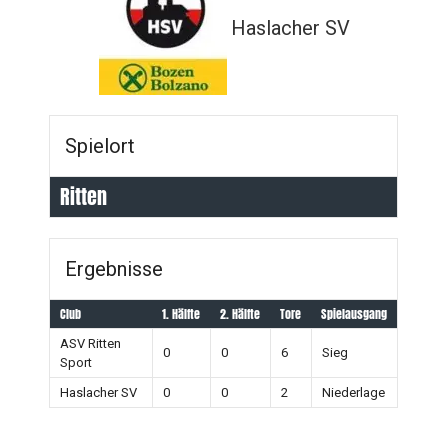
Haslacher SV
Spielort
Ritten
Ergebnisse
Club
1. Hälfte
2. Hälfte
Tore
Spielausgang
ASV Ritten
0
0
6
Sieg
Sport
Haslacher SV
0
0
2
Niederlage