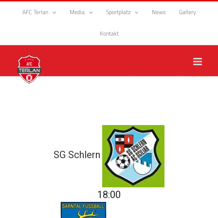
Zum
AFC Terlan
Media
Sportplatz
News
Gallery
Inhalt
springen
Kontakt
SG Schlern
18:00