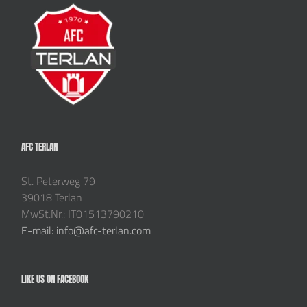
AFC TERLAN
St. Peterweg 79
39018 Terlan
MwSt.Nr.: IT01513790210
E-mail: info@afc-terlan.com
LIKE US ON FACEBOOK