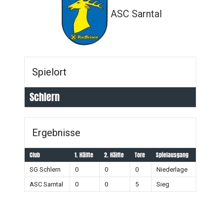
ASC Sarntal
Spielort
Schlern
Ergebnisse
Club
1. Hälfte
2. Hälfte
Tore
Spielausgang
SG Schlern
0
0
0
Niederlage
ASC Sarntal
0
0
5
Sieg