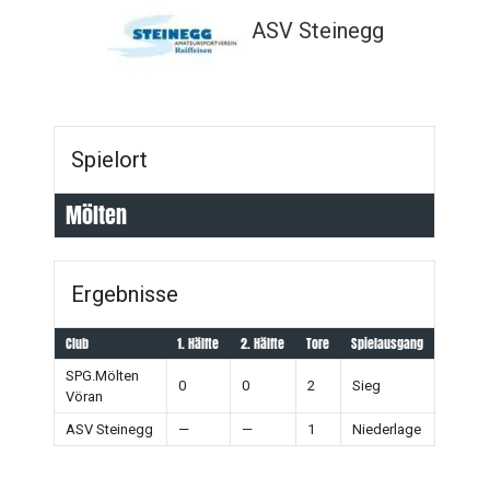
ASV Steinegg
Spielort
Mölten
Ergebnisse
Club
1. Hälfte
2. Hälfte
Tore
Spielausgang
SPG.Mölten
0
0
2
Sieg
Vöran
ASV Steinegg
—
—
1
Niederlage