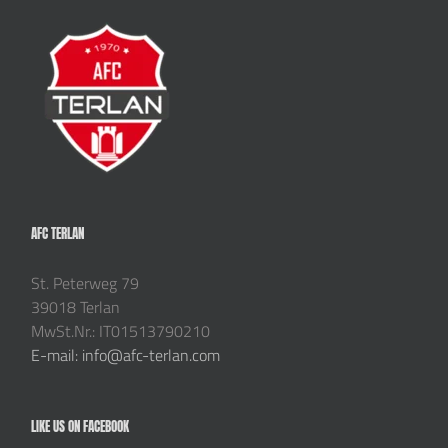
AFC TERLAN
St. Peterweg 79
39018 Terlan
MwSt.Nr.: IT01513790210
E-mail: info@afc-terlan.com
LIKE US ON FACEBOOK