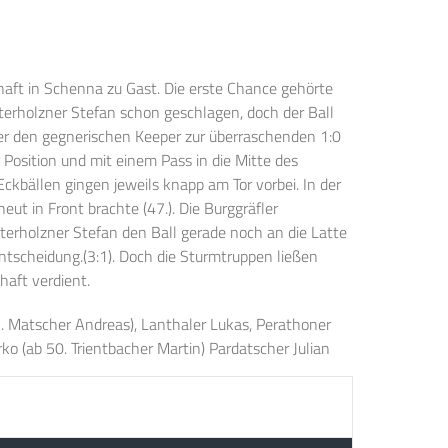
haft in Schenna zu Gast. Die erste Chance gehörte
terholzner Stefan schon geschlagen, doch der Ball
ber den gegnerischen Keeper zur überraschenden 1:0
 Position und mit einem Pass in die Mitte des
kbällen gingen jeweils knapp am Tor vorbei. In der
ut in Front brachte (47.). Die Burggräfler
erholzner Stefan den Ball gerade noch an die Latte
entscheidung.(3:1). Doch die Sturmtruppen ließen
haft verdient.
65. Matscher Andreas), Lanthaler Lukas, Perathoner
rko (ab 50. Trientbacher Martin) Pardatscher Julian