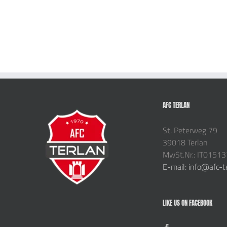
AFC TERLAN
St. Peterweg 79
39018 Terlan
MwSt.Nr.: IT0151
E-mail: info@afc-t
LIKE US ON FACEBOOK