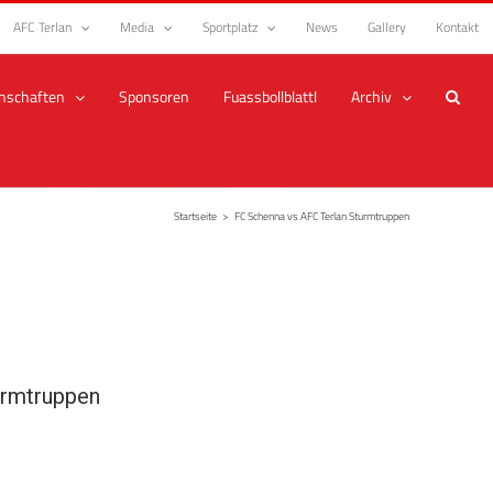
AFC Terlan
Media
Sportplatz
News
Gallery
Kontakt
nschaften
Sponsoren
Fuassbollblattl
Archiv
Startseite
>
FC Schenna vs AFC Terlan Sturmtruppen
urmtruppen