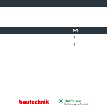
Tore
1
4