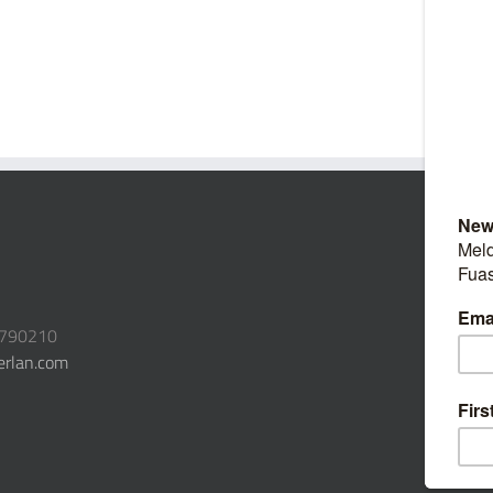
3790210
erlan.com