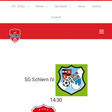
Zum
AFC Terlan
Media
Sportplatz
News
Gallery
Inhalt
springen
Kontakt
SG Schlern IV
14:30