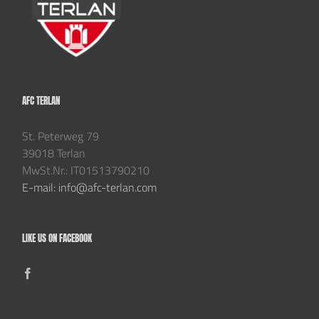
AFC TERLAN
St. Peterweg 79
39018 Terlan
MwSt.Nr.: IT01513790210
E-mail: info@afc-terlan.com
LIKE US ON FACEBOOK