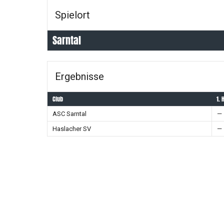
Spielort
Sarntal
Ergebnisse
Club
1. 
ASC Sarntal
—
Haslacher SV
—