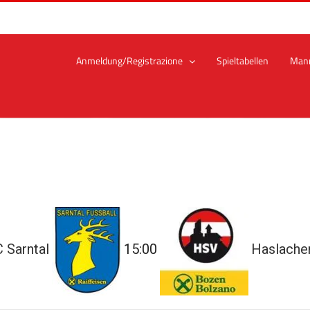
Anmeldung/Registrazione
Spieltabellen
Man
 Sarntal
15:00
Haslache