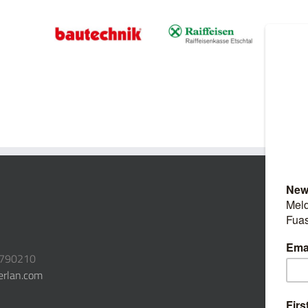
3790210
erlan.com