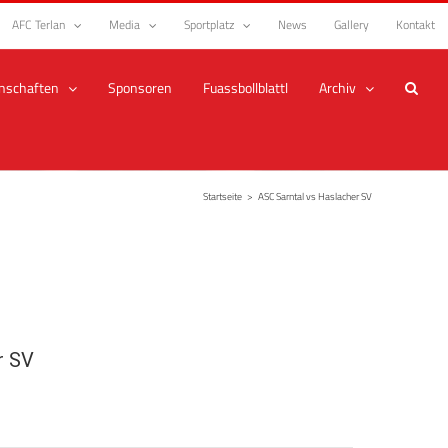
AFC Terlan
Media
Sportplatz
News
Gallery
Kontakt
nschaften
Sponsoren
Fuassbollblattl
Archiv
Startseite
>
ASC Sarntal vs Haslacher SV
r SV