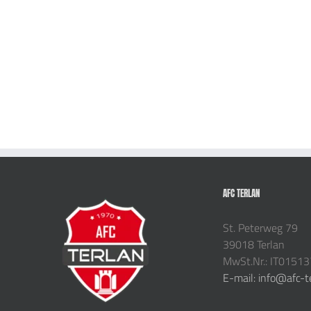
AFC TERLAN
St. Peterweg 79
39018 Terlan
MwSt.Nr.: IT0151
E-mail: info@afc-t