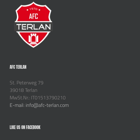
AFC TERLAN
St. Peterweg 79
39018 Terlan
MwSt.Nr.: IT01513790210
E-mail: info@afc-terlan.com
LIKE US ON FACEBOOK