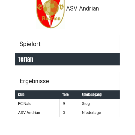
ASV Andrian
Spielort
Terlan
Ergebnisse
Club
Tore
Spielausgang
FC Nals
9
Sieg
ASV Andrian
0
Niederlage