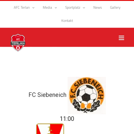
Zum
AFC Terlan
Media
Sportplatz
News
Gallery
Inhalt
springen
Kontakt
FC Siebeneich
11:00