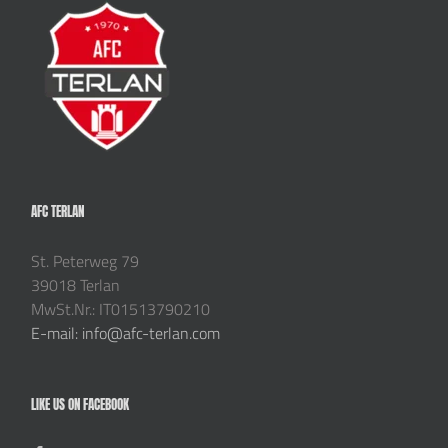
AFC TERLAN
St. Peterweg 79
39018 Terlan
MwSt.Nr.: IT01513790210
E-mail: info@afc-terlan.com
LIKE US ON FACEBOOK