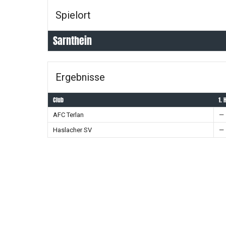
Spielort
Sarnthein
Ergebnisse
Club
1. 
AFC Terlan
—
Haslacher SV
—