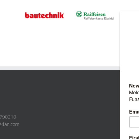
3790210
erlan.com