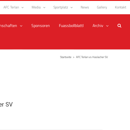
AFC Terlan
Media
Sportplatz
News
Gallery
Kontakt
nschaften
Sponsoren
Fuassbollblattl
Archiv
Startseite
>
AFC Terlan vs Haslacher SV
er SV