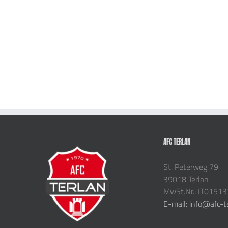
AFC TERLAN
St. Peterweg 79
39018 Terlan
MwSt.Nr.: IT0151
E-mail: info@afc-t