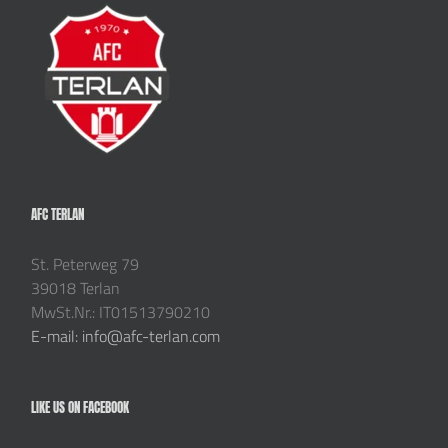
AFC TERLAN
St. Peterweg 79
39018 Terlan
MwSt.Nr.: IT01513790210
E-mail: info@afc-terlan.com
LIKE US ON FACEBOOK