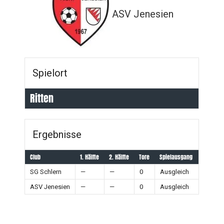
ASV Jenesien
Spielort
Ritten
Ergebnisse
Club
1. Hälfte
2. Hälfte
Tore
Spielausgang
SG Schlern
—
—
0
Ausgleich
ASV Jenesien
—
—
0
Ausgleich