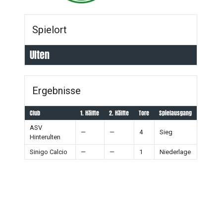
Spielort
Ulten
Ergebnisse
Club
1. Hälfte
2. Hälfte
Tore
Spielausgang
ASV
—
—
4
Sieg
Hinterulten
Sinigo Calcio
—
—
1
Niederlage