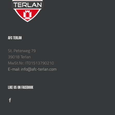
AFC TERLAN
St. Peterweg 79
39018 Terlan
MwSt.Nr.: IT01513790210
E-mail: info@afc-terlan.com
LIKE US ON FACEBOOK