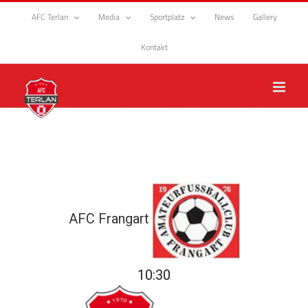
Zum
AFC Terlan
Media
Sportplatz
News
Gallery
Inhalt
springen
Kontakt
AFC Frangart
10:30