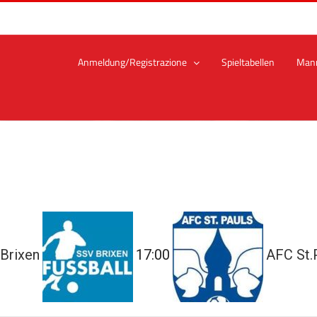
Anmeldung/Registrazione
Spieltabellen
Man
Brixen
17:00
AFC St.