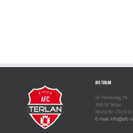
AFC TERLAN
St. Peterweg 79
39018 Terlan
MwSt.Nr.: IT0151
E-mail: info@afc-t