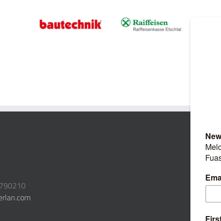
3790210
erlan.com