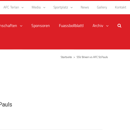
AFC Terlan
Media
Sportplatz
News
Gallery
Kontakt
nschaften
Sponsoren
Fuassbollblattl
Archiv
Startseite
>
SSV Brixen vs AFC St.Pauls
Pauls