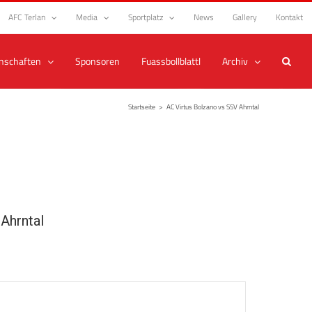
AFC Terlan
Media
Sportplatz
News
Gallery
Kontakt
nschaften
Sponsoren
Fuassbollblattl
Archiv
Startseite
>
AC Virtus Bolzano vs SSV Ahrntal
Ahrntal