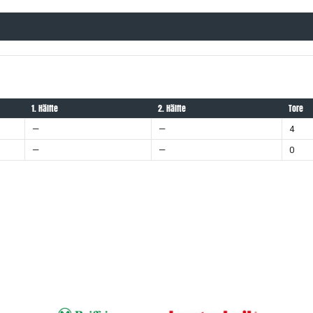
1. Hälfte
2. Hälfte
Tore
—
—
4
—
—
0