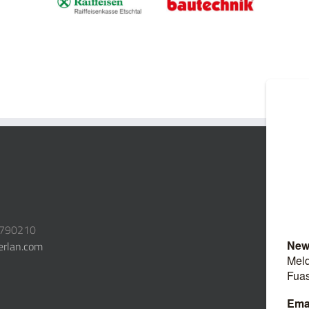
3790210
erlan.com