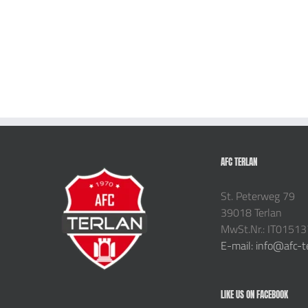
AFC TERLAN
St. Peterweg 79
39018 Terlan
MwSt.Nr.: IT0151
E-mail: info@afc-t
LIKE US ON FACEBOOK