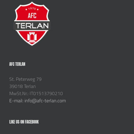
AFC TERLAN
St. Peterweg 79
39018 Terlan
MwSt.Nr.: IT01513790210
E-mail: info@afc-terlan.com
LIKE US ON FACEBOOK