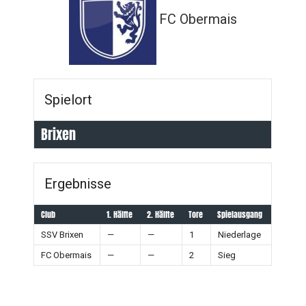
FC Obermais
Spielort
Brixen
Ergebnisse
Club
1. Hälfte
2. Hälfte
Tore
Spielausgang
SSV Brixen
—
—
1
Niederlage
FC Obermais
—
—
2
Sieg