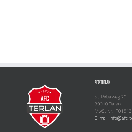
AFC TERLAN
St. Peterweg 79
39018 Terlan
MwSt.Nr.: IT0151
E-mail: info@afc-t