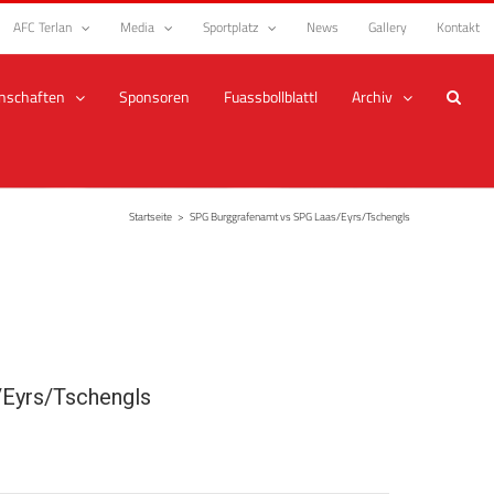
AFC Terlan
Media
Sportplatz
News
Gallery
Kontakt
nschaften
Sponsoren
Fuassbollblattl
Archiv
Startseite
>
SPG Burggrafenamt vs SPG Laas/Eyrs/Tschengls
Eyrs/Tschengls