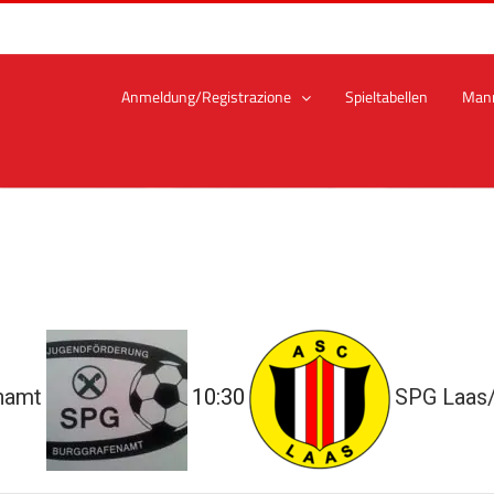
Anmeldung/Registrazione
Spieltabellen
Man
namt
10:30
SPG Laas/