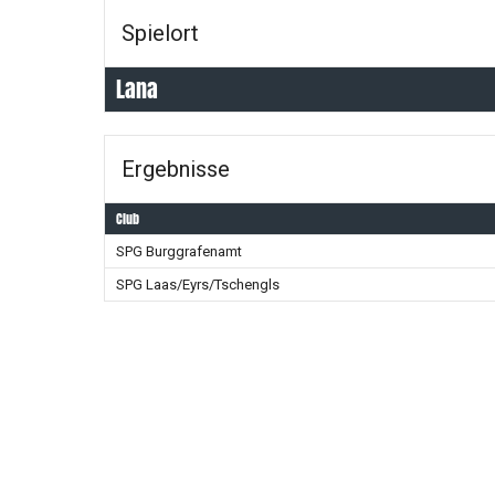
Spielort
Lana
Ergebnisse
Club
SPG Burggrafenamt
SPG Laas/Eyrs/Tschengls