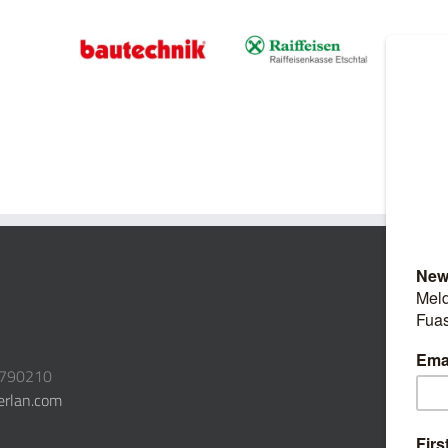
3790210
erlan.com