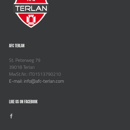
AFC TERLAN
St. Peterweg 79
39018 Terlan
MwSt.Nr.: IT01513790210
E-mail: info@afc-terlan.com
LIKE US ON FACEBOOK