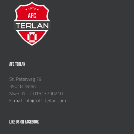
AFC TERLAN
St. Peterweg 79
39018 Terlan
MwSt.Nr.: IT01513790210
E-mail: info@afc-terlan.com
LIKE US ON FACEBOOK