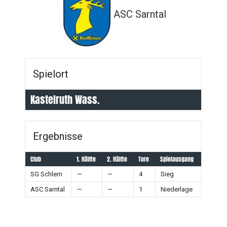
ASC Sarntal
Spielort
Kastelruth Wass.
Ergebnisse
Club
1. Hälfte
2. Hälfte
Tore
Spielausgang
SG Schlern
—
—
4
Sieg
ASC Sarntal
—
—
1
Niederlage