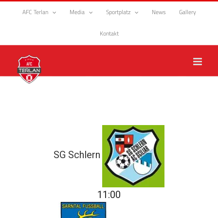
Zum
AFC Terlan
Media
Sportplatz
News
Gallery
Inhalt
springen
Kontakt
SG Schlern
11:00