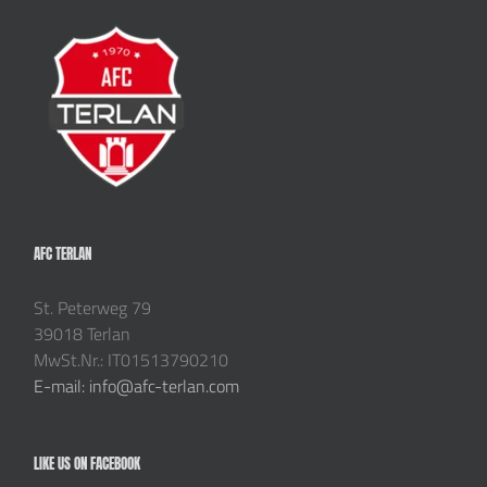
AFC TERLAN
St. Peterweg 79
39018 Terlan
MwSt.Nr.: IT01513790210
E-mail: info@afc-terlan.com
LIKE US ON FACEBOOK