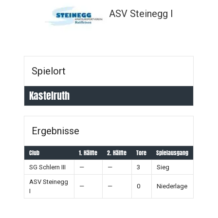
ASV Steinegg I
Spielort
Kastelruth
Ergebnisse
Club
1. Hälfte
2. Hälfte
Tore
Spielausgang
SG Schlern III
—
—
3
Sieg
ASV Steinegg
—
—
0
Niederlage
I