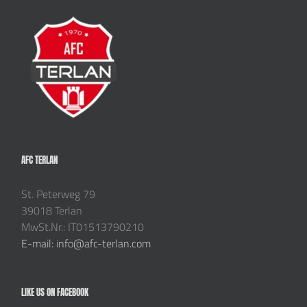
AFC TERLAN
St. Peterweg 79
39018 Terlan
MwSt.Nr.: IT01513790210
E-mail: info@afc-terlan.com
LIKE US ON FACEBOOK