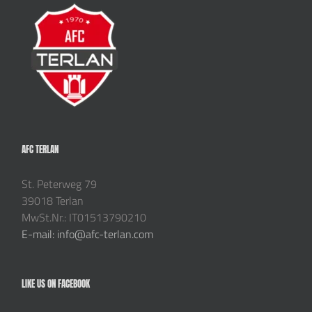
AFC TERLAN
St. Peterweg 79
39018 Terlan
MwSt.Nr.: IT01513790210
E-mail: info@afc-terlan.com
LIKE US ON FACEBOOK