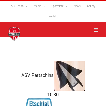
Zum
AFC Terlan
Media
Sportplatz
News
Gallery
Inhalt
springen
Kontakt
ASV Partschins
10:30