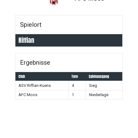
Spielort
Riffian
Ergebnisse
Club
Tore
Spielausgang
ASV Riffian-Kuens
4
Sieg
AFC Moos
1
Niederlage