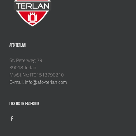
AFC TERLAN
St. Peterweg 79
39018 Terlan
MwSt.Nr.: IT01513790210
E-mail: info@afc-terlan.com
LIKE US ON FACEBOOK