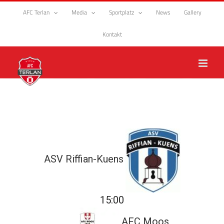
Zum
AFC Terlan
Media
Sportplatz
News
Gallery
Inhalt
springen
Kontakt
ASV Riffian-Kuens
15:00
AFC Moos