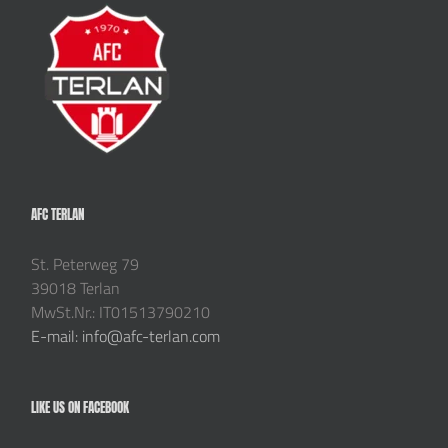
AFC TERLAN
St. Peterweg 79
39018 Terlan
MwSt.Nr.: IT01513790210
E-mail: info@afc-terlan.com
LIKE US ON FACEBOOK