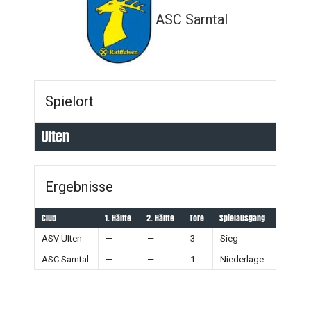
ASC Sarntal
Spielort
Ulten
Ergebnisse
Club
1. Hälfte
2. Hälfte
Tore
Spielausgang
ASV Ulten
—
—
3
Sieg
ASC Sarntal
—
—
1
Niederlage