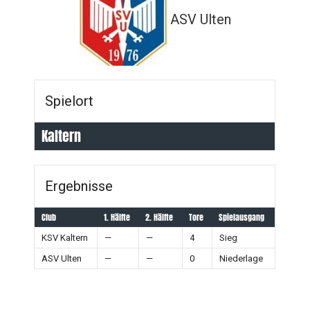
ASV Ulten
Spielort
Kaltern
Ergebnisse
Club
1. Hälfte
2. Hälfte
Tore
Spielausgang
KSV Kaltern
—
—
4
Sieg
ASV Ulten
—
—
0
Niederlage