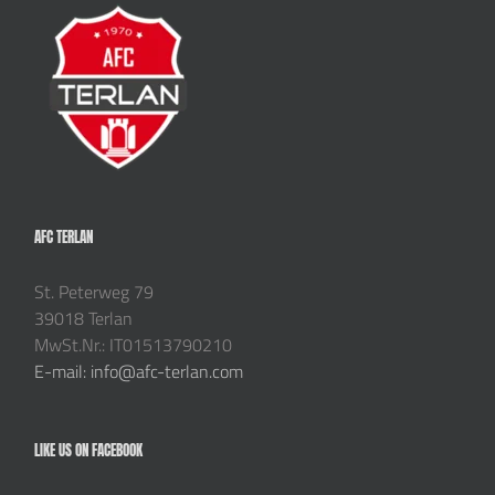
AFC TERLAN
St. Peterweg 79
39018 Terlan
MwSt.Nr.: IT01513790210
E-mail: info@afc-terlan.com
LIKE US ON FACEBOOK