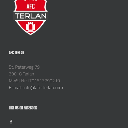
AFC TERLAN
St. Peterweg 79
39018 Terlan
MwSt.Nr.: IT01513790210
E-mail: info@afc-terlan.com
LIKE US ON FACEBOOK