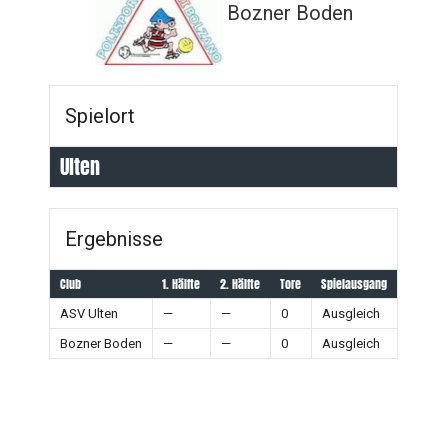
Bozner Boden
Spielort
Ulten
Ergebnisse
Club
1. Hälfte
2. Hälfte
Tore
Spielausgang
ASV Ulten
—
—
0
Ausgleich
Bozner Boden
—
—
0
Ausgleich