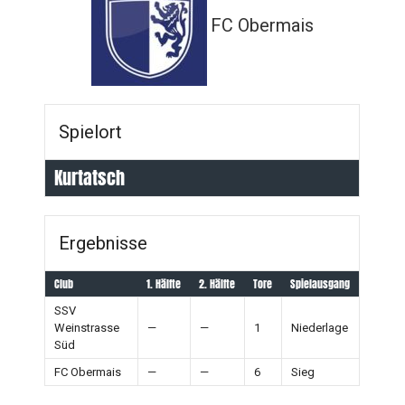
FC Obermais
Spielort
Kurtatsch
Ergebnisse
Club
1. Hälfte
2. Hälfte
Tore
Spielausgang
SSV
Weinstrasse
—
—
1
Niederlage
Süd
FC Obermais
—
—
6
Sieg