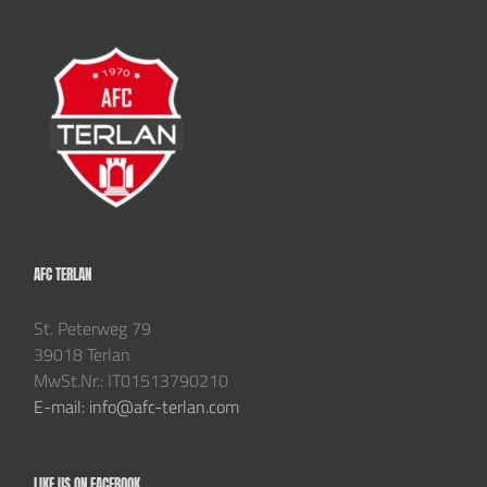
AFC TERLAN
St. Peterweg 79
39018 Terlan
MwSt.Nr.: IT01513790210
E-mail: info@afc-terlan.com
LIKE US ON FACEBOOK