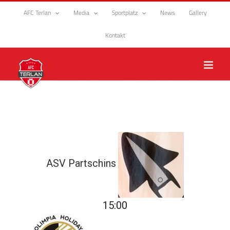
Zum
AFC Terlan
Media
Sportplatz
News
Gallery
Inhalt
springen
Kontakt
ASV Partschins
15:00