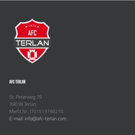
AFC TERLAN
St. Peterweg 79
39018 Terlan
MwSt.Nr.: IT01513790210
E-mail: info@afc-terlan.com