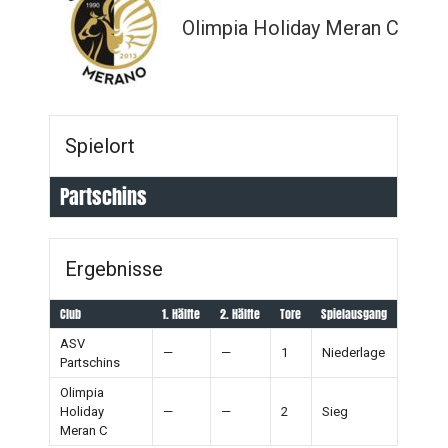
Olimpia Holiday Meran C
Spielort
Partschins
Ergebnisse
Club
1. Hälfte
2. Hälfte
Tore
Spielausgang
ASV
—
—
1
Niederlage
Partschins
Olimpia
Holiday
—
—
2
Sieg
Meran C